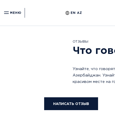
EN
AZ
МЕНЮ
Ощутите
прекрасную
Перейти к основному меню
горную
безмятежность
ОТЗЫВЫ
и
Что гов
получите
захватывающие
впечатления
Узнайте, что говоря
в
Азербайджан. Узнай
Park
красивом месте на 
Chalet
и
Pik
НАПИСАТЬ ОТЗЫВ
Palace
в