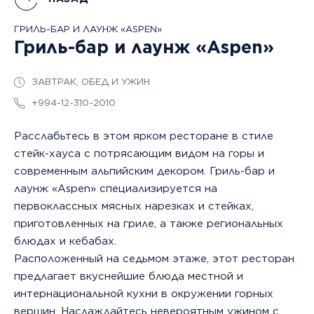
Азербайджан.
ГРИЛЬ-БАР И ЛАУНЖ «ASPEN»
Откройте
Гриль-бар и лаунж «Aspen»
для
себя
ЗАВТРАК, ОБЕД И УЖИН
волшебный
горный
+994-12-310-2010
и
горнолыжный
Расслабьтесь в этом ярком ресторане в стиле
курорт
стейк-хауса с потрясающим видом на горы и
с
современным альпийским декором. Гриль-бар и
увлекательными
лаунж «Aspen» специализируется на
занятиями,
первоклассных мясных нарезках и стейках,
от
приготовленных на гриле, а также региональных
катания
блюдах и кебабах.
на
Расположенный на седьмом этаже, этот ресторан
лыжах
предлагает вкуснейшие блюда местной и
до
интернациональной кухни в окружении горных
пеших
вершин. Наслаждайтесь невероятным ужином с