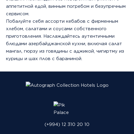
прогулок
аппетитной едой, винным погребом и безупречным
и
сервисом.
спа-
Побалуйте себя ассорти кебабов с фирменным
процедур.
хлебом, салатами и соусами собственного
приготовления. Наслаждайтесь аутентичными
Phone:
блюдами азербайджанской кухни, включая салат
+99412
мангал, гюрзу из говядины с аджикой, чигиртму из
3102010
курицы и шах плов с бараниной.
Star
rating:
*****
Room
rates:
$100
-
(+994) 12 310 20 10
$2100