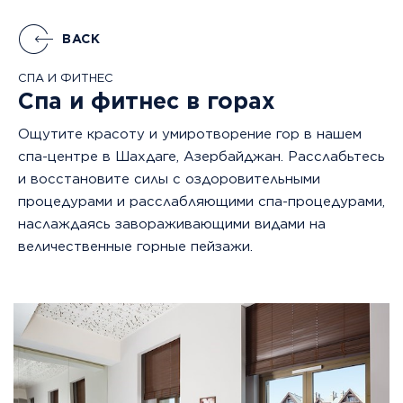
Азербайджан.
Откройте
BACK
для
СПА И ФИТНЕС
себя
Спа и фитнес в горах
волшебный
горный
Ощутите красоту и умиротворение гор в нашем
и
спа-центре в Шахдаге, Азербайджан. Расслабьтесь
горнолыжный
и восстановите силы с оздоровительными
курорт
процедурами и расслабляющими спа-процедурами,
с
наслаждаясь завораживающими видами на
увлекательными
величественные горные пейзажи.
занятиями,
от
катания
на
лыжах
до
пеших