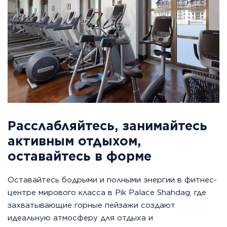
прогулок
и
спа-
процедур.
Phone:
+99412
3102010
Расслабляйтесь, занимайтесь
Star
rating:
активным отдыхом,
*****
оставайтесь в форме
Room
rates:
Оставайтесь бодрыми и полными энергии в фитнес-
$100
центре мирового класса в Pik Palace Shahdag, где
-
захватывающие горные пейзажи создают
$2100
идеальную атмосферу для отдыха и